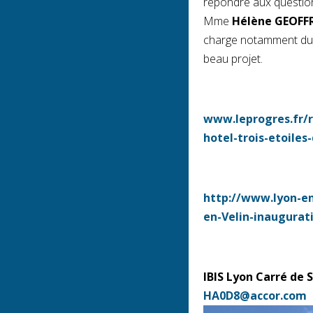
répondre aux question
Mme
Hélène GEOFF
charge notamment du pr
beau projet.
www.leprogres.fr/r
hotel-trois-etoiles
http://www.lyon-en
en-Velin-inaugurat
IBIS Lyon Carré de 
HA0D8@accor.com