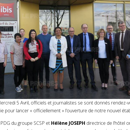
rcredi 5 Avril, officiels et journalistes se sont donnés rendez-v
e pour lancer « officiellement » l’ouverture de notre nouvel éta
PDG du groupe SCSP et
Hélène JOSEPH
directrice de l’hôtel o