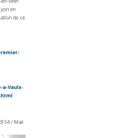
-en-Velin
Lyon en
sation de ce
premier-
-a-Vaulx-
5.html
8.54 / Mail: