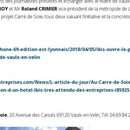
s des journalistes présents et échanger avec le maire de Vaulx
ROY
et Mr
Roland CRIMIER
vice-président de la métropole de 
ojet Carré de Soie, tous deux saluant l’initiative et la concréti
hone-69-edition-est-lyonnais/2018/04/05/ibis-ouvre-le-
-de-vaulx-en-velin
treprises.com/News/L-article-du-jour/Au-Carre-de-Soie
ion-d-un-hotel-Ibis-tres-attendu-des-entreprises-i8592
Soie
, 20 Avenue des Canuts 69120 Vaulx-en-Velin, Tél: 04.69.84.2