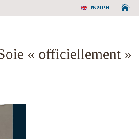

ENGLISH
oie « officiellement »