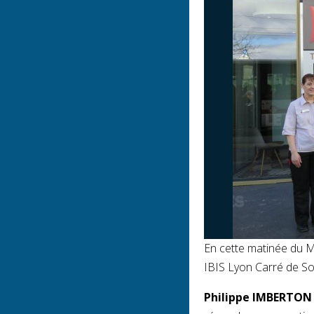
En cette matinée du Me
IBIS Lyon Carré de Soi
Philippe IMBERTON