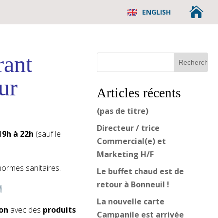

ENGLISH
rant
ur
Articles récents
(pas de titre)
Directeur / trice
19h à 22h
(sauf le
Commercial(e) et
Marketing H/F
normes sanitaires.
Le buffet chaud est de
retour à Bonneuil !
La nouvelle carte
son
avec des
produits
Campanile est arrivée