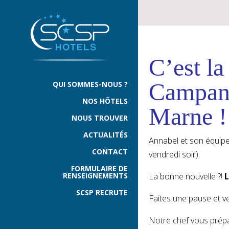
C’est la
Campani
QUI SOMMES-NOUS ?
NOS HÔTELS
Marne !
NOUS TROUVER
ACTUALITÉS
Annabel et son équipe
CONTACT
vendredi soir).
FORMULAIRE DE
RENSEIGNEMENTS
La bonne nouvelle ?!
L
SCSP RECRUTE
Faites une pause et v
Notre chef vous prépa